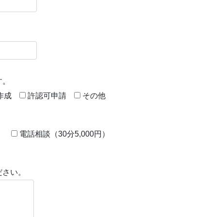
す。
作成
許認可申請
その他
）
電話相談（30分5,000円）
ださい。