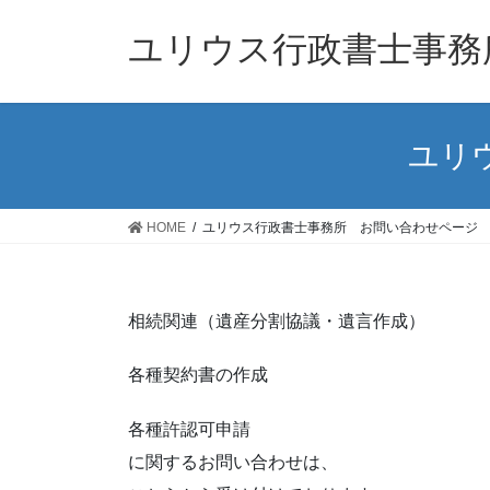
コ
ナ
ン
ビ
ユリウス行政書士事務
テ
ゲ
ン
ー
ツ
シ
へ
ョ
ユリ
ス
ン
キ
に
ッ
移
HOME
ユリウス行政書士事務所 お問い合わせページ
プ
動
相続関連（遺産分割協議・遺言作成）
各種契約書の作成
各種許認可申請
に関するお問い合わせは、